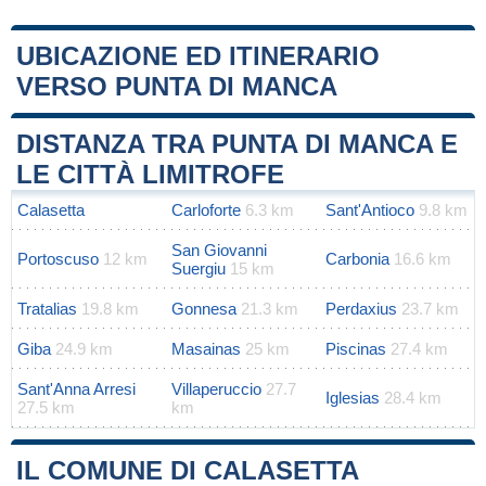
UBICAZIONE ED ITINERARIO
VERSO PUNTA DI MANCA
Leaflet
|
Map data ©
OpenStreetMap
contributors
+
DISTANZA TRA PUNTA DI MANCA E
−
LE CITTÀ LIMITROFE
Calasetta
Carloforte
6.3 km
Sant'Antioco
9.8 km
San Giovanni
Portoscuso
12 km
Carbonia
16.6 km
Suergiu
15 km
Tratalias
19.8 km
Gonnesa
21.3 km
Perdaxius
23.7 km
Giba
24.9 km
Masainas
25 km
Piscinas
27.4 km
Sant'Anna Arresi
Villaperuccio
27.7
Iglesias
28.4 km
27.5 km
km
IL COMUNE DI CALASETTA