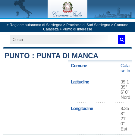
>
Regione autonoma di Sardegna
>
Provincia di Sud Sardegna
>
Comune
Calasetta
> Punto di interesse
PUNTO : PUNTA DI MANCA
Comune
Cala
setta
Latitudine
39.1
39°
6' 0''
Nord
Longitudine
8.35
8°
21'
0''
Est