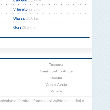
Cardedu
21.9 km
Villasalto
22.8 km
Ulassai
25.6 km
Goni
28.5 km
Toscana
Trentino-Alto Adige
Umbria
Valle d'Aosta
Veneto
ettivo di fornire informazioni valide a cittadini e