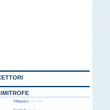
CETTORI
Leaflet
|
Map data ©
OpenStreetMap
contributors
LIMITROFE
Villaputzu
18.2 km