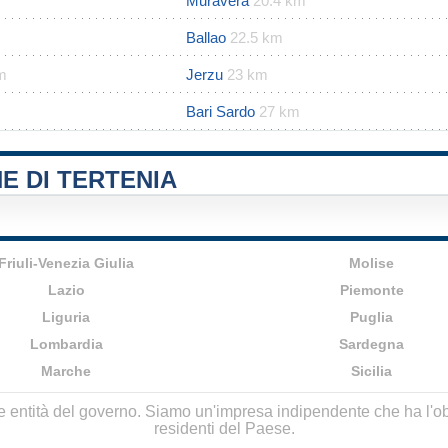
Muravera
20.4 km
Ballao
22.5 km
m
Jerzu
23 km
Bari Sardo
27 km
E DI TERTENIA
Friuli-Venezia Giulia
Molise
Lazio
Piemonte
Liguria
Puglia
Lombardia
Sardegna
Marche
Sicilia
lle entità del governo. Siamo un'impresa indipendente che ha l'obbi
residenti del Paese.