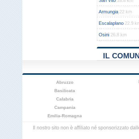
San Vito
18.8 km
Armungia
22 km
Escalaplano
22.9 k
Osini
26.8 km
IL COMUN
Abruzzo
Basilicata
Calabria
Campania
Emilia-Romagna
Il nostro sito non è affiliato né sponsorizzato da