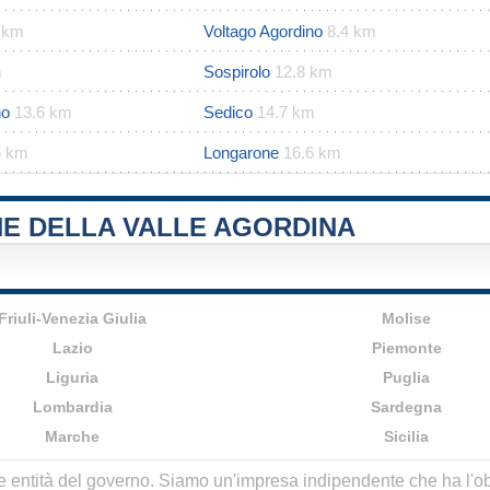
 km
Voltago Agordino
8.4 km
m
Sospirolo
12.8 km
no
13.6 km
Sedico
14.7 km
6 km
Longarone
16.6 km
NE DELLA VALLE AGORDINA
Friuli-Venezia Giulia
Molise
Lazio
Piemonte
Liguria
Puglia
Lombardia
Sardegna
Marche
Sicilia
lle entità del governo. Siamo un'impresa indipendente che ha l'obbi