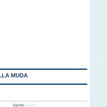
ELLA MUDA
Leaflet
|
Map data ©
OpenStreetMap
contributors
À
Agordo
5.4 km