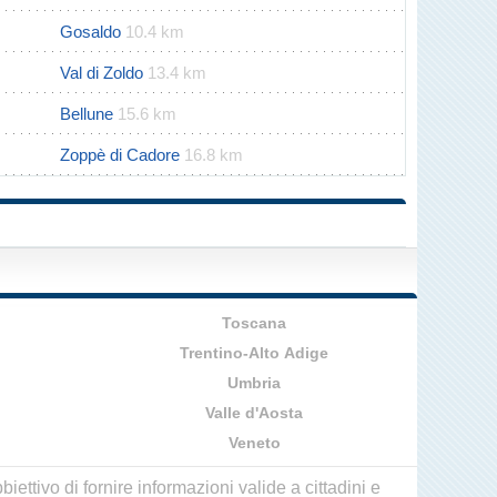
Gosaldo
10.4 km
Val di Zoldo
13.4 km
Bellune
15.6 km
Zoppè di Cadore
16.8 km
Toscana
Trentino-Alto Adige
Umbria
Valle d'Aosta
Veneto
ettivo di fornire informazioni valide a cittadini e