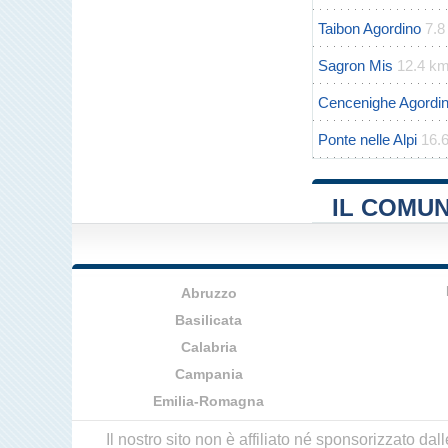
Taibon Agordino
7.8
Sagron Mis
12.4 k
Cencenighe Agordi
Ponte nelle Alpi
16.
IL COMU
Abruzzo
Basilicata
Calabria
Campania
Emilia-Romagna
Il nostro sito non è affiliato né sponsorizzato da