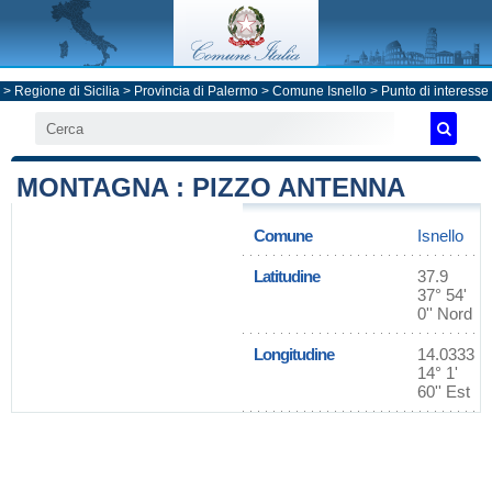
>
Regione di Sicilia
>
Provincia di Palermo
>
Comune Isnello
> Punto di interesse
MONTAGNA : PIZZO ANTENNA
Comune
Isnello
Latitudine
37.9
37° 54'
0'' Nord
Longitudine
14.0333
14° 1'
60'' Est