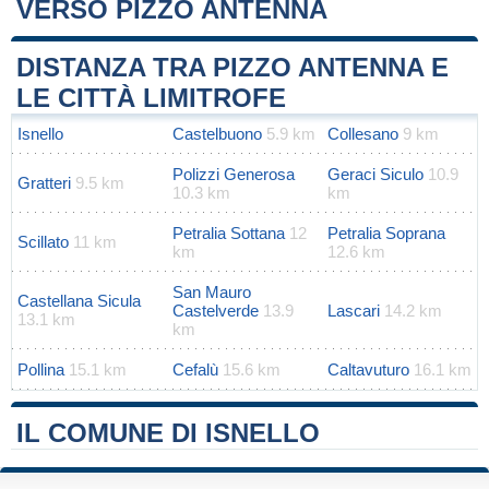
VERSO PIZZO ANTENNA
Leaflet
|
Map data ©
OpenStreetMap
contributors
+
DISTANZA TRA PIZZO ANTENNA E
−
LE CITTÀ LIMITROFE
Isnello
Castelbuono
5.9 km
Collesano
9 km
Polizzi Generosa
Geraci Siculo
10.9
Gratteri
9.5 km
10.3 km
km
Petralia Sottana
12
Petralia Soprana
Scillato
11 km
km
12.6 km
San Mauro
Castellana Sicula
Castelverde
13.9
Lascari
14.2 km
13.1 km
km
Pollina
15.1 km
Cefalù
15.6 km
Caltavuturo
16.1 km
IL COMUNE DI ISNELLO