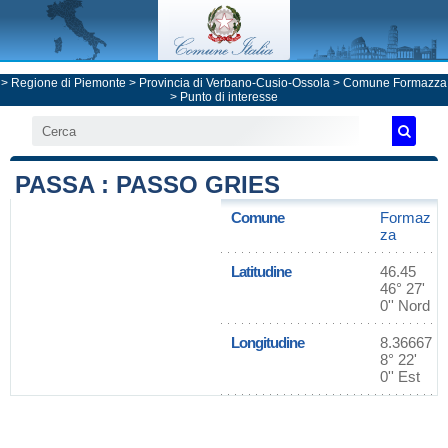
>
Regione di Piemonte
>
Provincia di Verbano-Cusio-Ossola
>
Comune Formazza
> Punto di interesse
PASSA : PASSO GRIES
Comune
Formaz
za
Latitudine
46.45
46° 27'
0'' Nord
Longitudine
8.36667
8° 22'
0'' Est