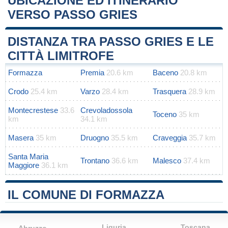
UBICAZIONE ED ITINERARIO
VERSO PASSO GRIES
Leaflet
|
Map data ©
OpenStreetMap
contributors
+
DISTANZA TRA PASSO GRIES E LE
−
CITTÀ LIMITROFE
Formazza
Premia
20.6 km
Baceno
20.8 km
Crodo
25.4 km
Varzo
28.4 km
Trasquera
28.9 km
Montecrestese
33.6
Crevoladossola
Toceno
35 km
km
34.1 km
Masera
35 km
Druogno
35.5 km
Craveggia
35.7 km
Santa Maria
Trontano
36.6 km
Malesco
37.4 km
Maggiore
36.1 km
IL COMUNE DI FORMAZZA
Liguria
Toscana