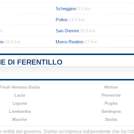
Scheggino
9.9 km
Polino
13.9 km
km
San Gemini
16.4 km
no
16.9 km
Morro Reatino
17 km
E DI FERENTILLO
Friuli-Venezia Giulia
Molise
Lazio
Piemonte
Liguria
Puglia
Lombardia
Sardegna
Marche
Sicilia
lle entità del governo. Siamo un'impresa indipendente che ha l'obbi