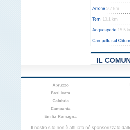
Arrone
9.7 km
Terni
13.1 km
Acquasparta
15.5 
Campello sul Clitun
IL COMUN
Abruzzo
Basilicata
Calabria
Campania
Emilia-Romagna
Il nostro sito non è affiliato né sponsorizzato da