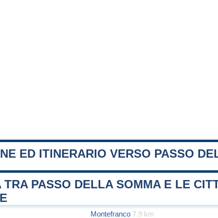
ONE ED ITINERARIO VERSO PASSO D
 TRA PASSO DELLA SOMMA E LE CIT
FE
Montefranco
7.9 km