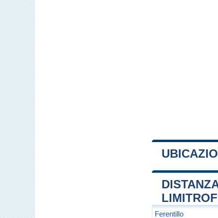
UBICAZI
+
DISTANZA
−
LIMITRO
Ferentillo