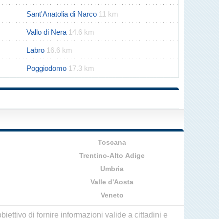
Sant'Anatolia di Narco
11 km
Vallo di Nera
14.6 km
Labro
16.6 km
Poggiodomo
17.3 km
Toscana
Trentino-Alto Adige
Umbria
Valle d'Aosta
Veneto
ettivo di fornire informazioni valide a cittadini e