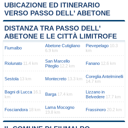
UBICAZIONE ED ITINERARIO
VERSO PASSO DELL’ ABETONE
Leaflet
|
Map data ©
OpenStreetMap
contributors
+
DISTANZA TRA PASSO DELL’
−
ABETONE E LE CITTÀ LIMITROFE
Abetone Cutigliano
Pievepelago
10.3
Fiumalbo
6.9 km
km
San Marcello
Riolunato
11.4 km
Fanano
12.6 km
Piteglio
12.2 km
Coreglia Antelminelli
Sestola
13 km
Montecreto
13.3 km
14.7 km
Bagni di Lucca
16.1
Lizzano in
Barga
17.4 km
km
Belvedere
17.7 km
Lama Mocogno
Fosciandora
18 km
Frassinoro
20.2 km
19.8 km