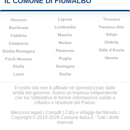
IL COMUNE DI FIUMALBO
Liguria
Toscana
Abruzzo
Lombardia
Trentino-Alto
Basilicata
Adige
Marche
Calabria
Umbria
Molise
Campania
Valle d'Aosta
Piemonte
Emilia-Romagna
Veneto
Puglia
Friuli-Venezia
Giulia
Sardegna
Lazio
Sicilia
Il nostro sito non è affiliato né sponsorizzato dalle
entità del governo. Siamo un'impresa indipendente
che ha l'obbiettivo di fornire informazioni valide a
cittadini e residenti del Paese.
Menzioni legali
|
Contatti
|
Città e villaggi del Mondo
|
Copyright © 2010-2026 Comune-Italia.it : Tutti i diritti
riservati