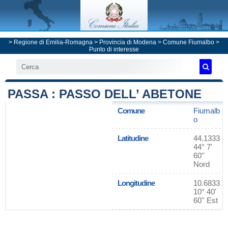
>
Regione di Emilia-Romagna
>
Provincia di Modena
>
Comune Fiumalbo
>
Punto di interesse
PASSA : PASSO DELL’ ABETONE
Comune
Fiumalb
o
Latitudine
44.1333
44° 7'
60''
Nord
Longitudine
10.6833
10° 40'
60'' Est