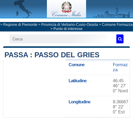
>
Regione di Piemonte
>
Provincia di Verbano-Cusio-Ossola
>
Comune Formazza
> Punto di interesse
PASSA : PASSO DEL GRIES
Comune
Formaz
za
Latitudine
46.45
46° 27'
0'' Nord
Longitudine
8.36667
8° 22'
0'' Est