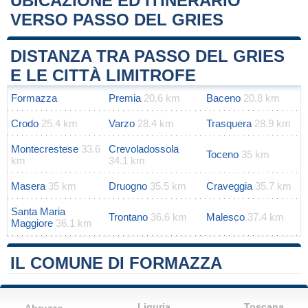
UBICAZIONE ED ITINERARIO
VERSO PASSO DEL GRIES
Leaflet
|
Map data ©
OpenStreetMap
contributors
+
DISTANZA TRA PASSO DEL GRIES
−
E LE CITTÀ LIMITROFE
Formazza
Premia
20.6 km
Baceno
20.8 km
Crodo
25.4 km
Varzo
28.4 km
Trasquera
28.9 km
Montecrestese
33.6
Crevoladossola
Toceno
35 km
km
34.1 km
Masera
35 km
Druogno
35.5 km
Craveggia
35.7 km
Santa Maria
Trontano
36.6 km
Malesco
37.4 km
Maggiore
36.1 km
IL COMUNE DI FORMAZZA
Liguria
Toscana