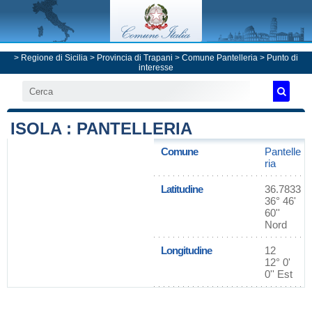
>
Regione di Sicilia
>
Provincia di Trapani
>
Comune Pantelleria
> Punto di
interesse
ISOLA : PANTELLERIA
Comune
Pantelle
ria
Latitudine
36.7833
36° 46'
60''
Nord
Longitudine
12
12° 0'
0'' Est