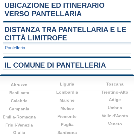
UBICAZIONE ED ITINERARIO
VERSO PANTELLARIA
Leaflet
|
Map data ©
OpenStreetMap
contributors
+
DISTANZA TRA PANTELLARIA E LE
−
CITTÀ LIMITROFE
Pantelleria
IL COMUNE DI PANTELLERIA
Liguria
Toscana
Abruzzo
Lombardia
Trentino-Alto
Basilicata
Adige
Marche
Calabria
Umbria
Molise
Campania
Valle d'Aosta
Piemonte
Emilia-Romagna
Veneto
Puglia
Friuli-Venezia
Giulia
Sardegna