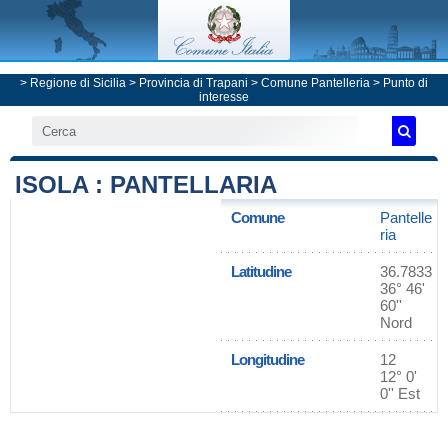
>
Regione di Sicilia
>
Provincia di Trapani
>
Comune Pantelleria
> Punto di
interesse
ISOLA : PANTELLARIA
Comune
Pantelle
ria
Latitudine
36.7833
36° 46'
60''
Nord
Longitudine
12
12° 0'
0'' Est