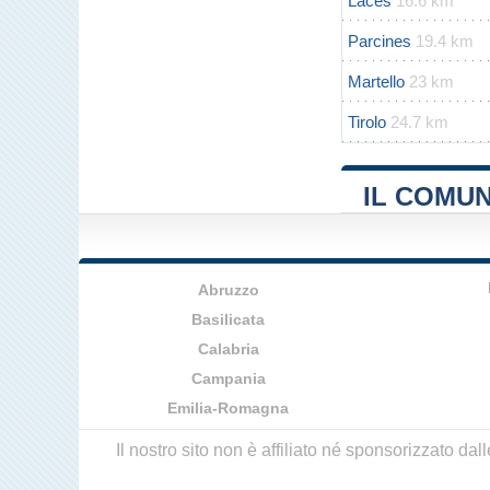
Laces
16.6 km
Parcines
19.4 km
Martello
23 km
Tirolo
24.7 km
IL COMUN
Abruzzo
Basilicata
Calabria
Campania
Emilia-Romagna
Il nostro sito non è affiliato né sponsorizzato da