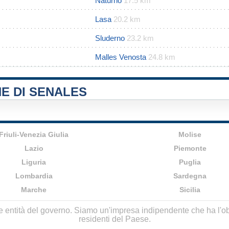
Naturno
17.5 km
Lasa
20.2 km
Sluderno
23.2 km
Malles Venosta
24.8 km
E DI SENALES
Friuli-Venezia Giulia
Molise
Lazio
Piemonte
Liguria
Puglia
Lombardia
Sardegna
Marche
Sicilia
lle entità del governo. Siamo un'impresa indipendente che ha l'obbi
residenti del Paese.