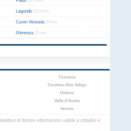
Plaus
19.1 km
Lagundo
22.9 km
Curon Venosta
24 km
Glorenza
25 km
Toscana
Trentino-Alto Adige
Umbria
Valle d'Aosta
Veneto
ettivo di fornire informazioni valide a cittadini e