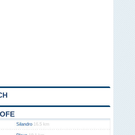
CH
Leaflet
|
Map data ©
OpenStreetMap
contributors
ROFE
Silandro
16.5 km