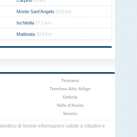
Carpino
20 km
Monte Sant'Angelo
23.6 km
Ischitella
27.2 km
Mattinata
30.5 km
Toscana
Trentino-Alto Adige
Umbria
Valle d'Aosta
Veneto
ettivo di fornire informazioni valide a cittadini e