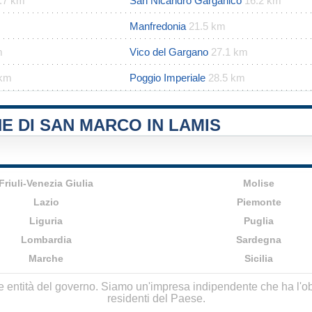
.7 km
San Nicandro Garganico
16.2 km
Manfredonia
21.5 km
m
Vico del Gargano
27.1 km
 km
Poggio Imperiale
28.5 km
E DI SAN MARCO IN LAMIS
Friuli-Venezia Giulia
Molise
Lazio
Piemonte
Liguria
Puglia
Lombardia
Sardegna
Marche
Sicilia
lle entità del governo. Siamo un'impresa indipendente che ha l'obbi
residenti del Paese.