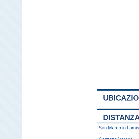
UBICAZI
+
DISTANZA
−
San Marco in Lami