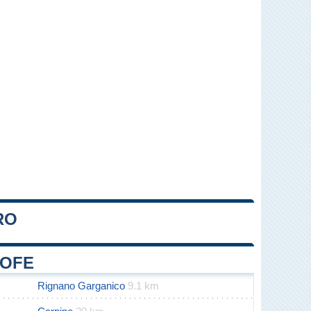
RO
Leaflet
|
Map data ©
OpenStreetMap
contributors
ROFE
Rignano Garganico
9.1 km