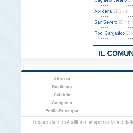
Cagnano Varano
14
Apricena
21.3 km
San Severo
25.4 k
Rodi Garganico
28
IL COMUN
Abruzzo
Basilicata
Calabria
Campania
Emilia-Romagna
Il nostro sito non è affiliato né sponsorizzato da