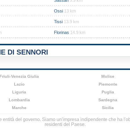
Sassari
9.9 km
Ossi
13 km
Tissi
13.9 km
m
Florinas
14.9 km
E DI SENNORI
Friuli-Venezia Giulia
Molise
Lazio
Piemonte
Liguria
Puglia
Lombardia
Sardegna
Marche
Sicilia
lle entità del governo. Siamo un'impresa indipendente che ha l'obbi
residenti del Paese.