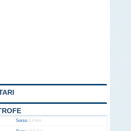
TARI
Leaflet
|
Map data ©
OpenStreetMap
contributors
ITROFE
Sorso
6.4 km