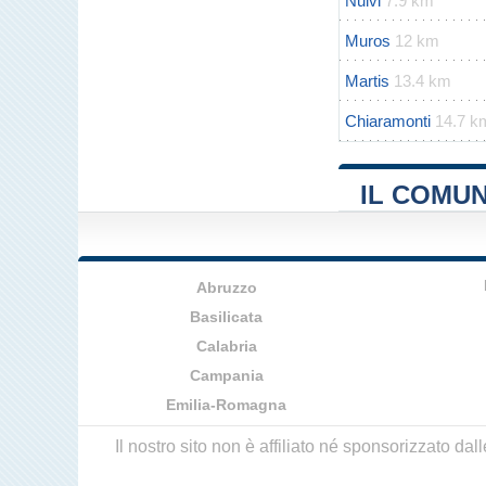
Nulvi
7.9 km
Muros
12 km
Martis
13.4 km
Chiaramonti
14.7 k
IL COMUN
Abruzzo
Basilicata
Calabria
Campania
Emilia-Romagna
Il nostro sito non è affiliato né sponsorizzato da