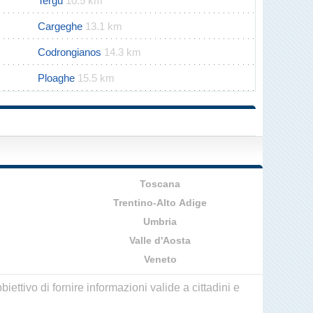
Tergu
10.5 km
Cargeghe
13.1 km
Codrongianos
14.3 km
Ploaghe
15.5 km
Toscana
Trentino-Alto Adige
Umbria
Valle d'Aosta
Veneto
ettivo di fornire informazioni valide a cittadini e