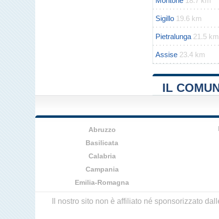
Montone
18.7 km
Sigillo
19.6 km
Pietralunga
21.5 km
Assise
23.4 km
IL COMUN
Abruzzo
Basilicata
Calabria
Campania
Emilia-Romagna
Il nostro sito non è affiliato né sponsorizzato da