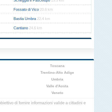
Scheggia e Pascelupo
19.5 km
Fossato di Vico
20.6 km
Bastia Umbra
22.4 km
Cantiano
24.6 km
Toscana
Trentino-Alto Adige
Umbria
Valle d'Aosta
Veneto
ettivo di fornire informazioni valide a cittadini e