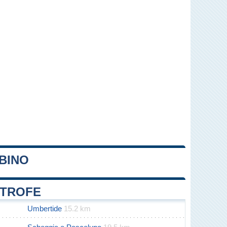
BINO
Leaflet
|
Map data ©
OpenStreetMap
contributors
ITROFE
Umbertide
15.2 km