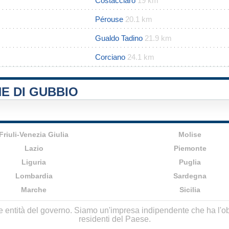
Costacciaro
19 km
Pérouse
20.1 km
Gualdo Tadino
21.9 km
Corciano
24.1 km
E DI GUBBIO
Friuli-Venezia Giulia
Molise
Lazio
Piemonte
Liguria
Puglia
Lombardia
Sardegna
Marche
Sicilia
lle entità del governo. Siamo un'impresa indipendente che ha l'obbi
residenti del Paese.