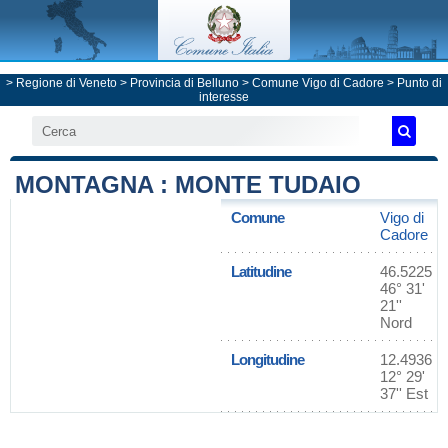
>
Regione di Veneto
>
Provincia di Belluno
>
Comune Vigo di Cadore
> Punto di
interesse
MONTAGNA : MONTE TUDAIO
Comune
Vigo di
Cadore
Latitudine
46.5225
46° 31'
21''
Nord
Longitudine
12.4936
12° 29'
37'' Est