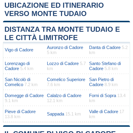
UBICAZIONE ED ITINERARIO
VERSO MONTE TUDAIO
Leaflet
|
Map data ©
OpenStreetMap
contributors
+
DISTANZA TRA MONTE TUDAIO E
−
LE CITTÀ LIMITROFE
Auronzo di Cadore
Danta di Cadore
5.2
Vigo di Cadore
5 km
km
Lorenzago di
Lozzo di Cadore
5.7
Santo Stefano di
Cadore
5.4 km
km
Cadore
5.8 km
San Nicolò di
Comelico Superiore
San Pietro di
Comelico
7.2 km
7.6 km
Cadore
8.9 km
Domegge di Cadore
Calalzo di Cadore
Forni di Sopra
13.4
9.1 km
12.1 km
km
Pieve di Cadore
Valle di Cadore
17
Sappada
15.1 km
13.8 km
km