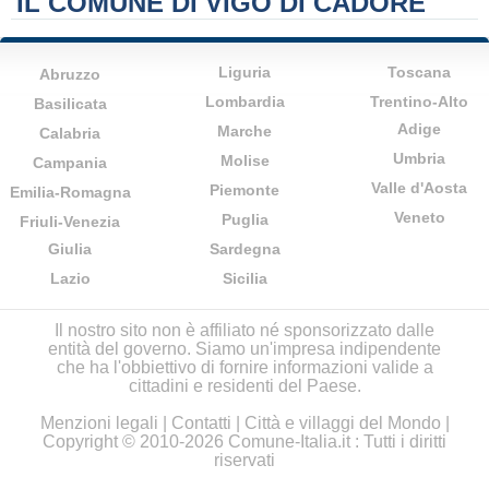
IL COMUNE DI VIGO DI CADORE
Liguria
Toscana
Abruzzo
Lombardia
Trentino-Alto
Basilicata
Adige
Marche
Calabria
Umbria
Molise
Campania
Valle d'Aosta
Piemonte
Emilia-Romagna
Veneto
Puglia
Friuli-Venezia
Giulia
Sardegna
Lazio
Sicilia
Il nostro sito non è affiliato né sponsorizzato dalle
entità del governo. Siamo un'impresa indipendente
che ha l'obbiettivo di fornire informazioni valide a
cittadini e residenti del Paese.
Menzioni legali
|
Contatti
|
Città e villaggi del Mondo
|
Copyright © 2010-2026 Comune-Italia.it : Tutti i diritti
riservati