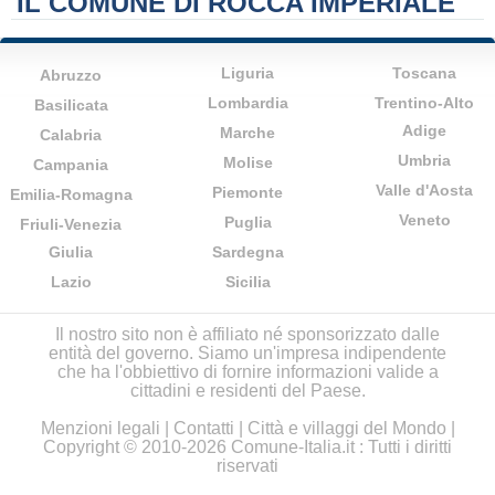
IL COMUNE DI ROCCA IMPERIALE
Liguria
Toscana
Abruzzo
Lombardia
Trentino-Alto
Basilicata
Adige
Marche
Calabria
Umbria
Molise
Campania
Valle d'Aosta
Piemonte
Emilia-Romagna
Veneto
Puglia
Friuli-Venezia
Giulia
Sardegna
Lazio
Sicilia
Il nostro sito non è affiliato né sponsorizzato dalle
entità del governo. Siamo un'impresa indipendente
che ha l'obbiettivo di fornire informazioni valide a
cittadini e residenti del Paese.
Menzioni legali
|
Contatti
|
Città e villaggi del Mondo
|
Copyright © 2010-2026 Comune-Italia.it : Tutti i diritti
riservati