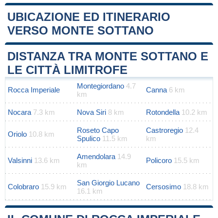
UBICAZIONE ED ITINERARIO
VERSO MONTE SOTTANO
Leaflet
|
Map data ©
OpenStreetMap
contributors
+
DISTANZA TRA MONTE SOTTANO E
−
LE CITTÀ LIMITROFE
Montegiordano
4.7
Rocca Imperiale
Canna
6 km
km
Nocara
7.3 km
Nova Siri
8 km
Rotondella
10.2 km
Roseto Capo
Castroregio
12.4
Oriolo
10.8 km
Spulico
11.5 km
km
Amendolara
14.9
Valsinni
13.6 km
Policoro
15.5 km
km
San Giorgio Lucano
Colobraro
15.9 km
Cersosimo
18.8 km
16.1 km