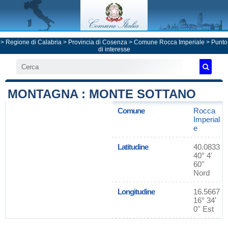
>
Regione di Calabria
>
Provincia di Cosenza
>
Comune Rocca Imperiale
> Punto
di interesse
MONTAGNA : MONTE SOTTANO
Comune
Rocca
Imperial
e
Latitudine
40.0833
40° 4'
60''
Nord
Longitudine
16.5667
16° 34'
0'' Est