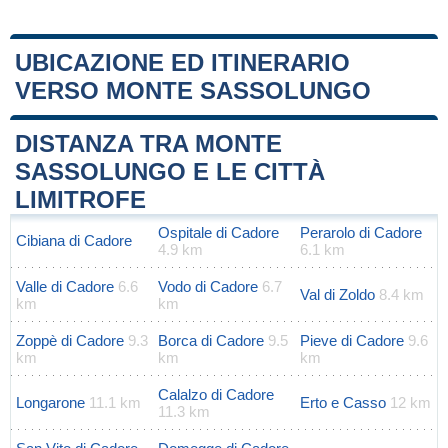
UBICAZIONE ED ITINERARIO
VERSO MONTE SASSOLUNGO
Leaflet
|
Map data ©
OpenStreetMap
contributors
+
DISTANZA TRA MONTE
−
SASSOLUNGO E LE CITTÀ
LIMITROFE
Ospitale di Cadore
Perarolo di Cadore
Cibiana di Cadore
4.9 km
6.1 km
Valle di Cadore
6.6
Vodo di Cadore
6.7
Val di Zoldo
8.4 km
km
km
Zoppè di Cadore
9.3
Borca di Cadore
9.5
Pieve di Cadore
9.6
km
km
km
Calalzo di Cadore
Longarone
11.1 km
Erto e Casso
12 km
11.3 km