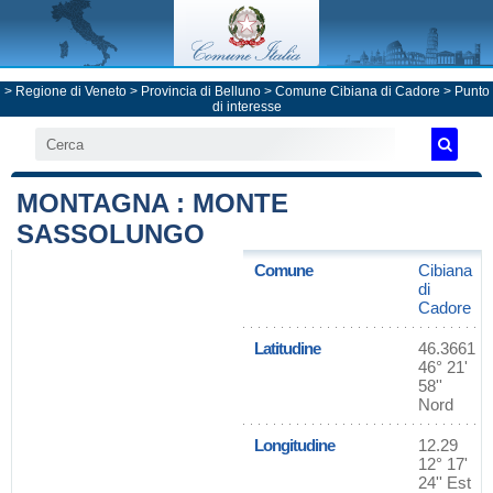
>
Regione di Veneto
>
Provincia di Belluno
>
Comune Cibiana di Cadore
> Punto
di interesse
MONTAGNA : MONTE
SASSOLUNGO
Comune
Cibiana
di
Cadore
Latitudine
46.3661
46° 21'
58''
Nord
Longitudine
12.29
12° 17'
24'' Est