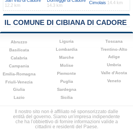
San Vito di Cadore
Domegge di Cadore
Cimolais
14.4 km
12.2 km
14.3 km
IL COMUNE DI CIBIANA DI CADORE
Liguria
Toscana
Abruzzo
Lombardia
Trentino-Alto
Basilicata
Adige
Marche
Calabria
Umbria
Molise
Campania
Valle d'Aosta
Piemonte
Emilia-Romagna
Veneto
Puglia
Friuli-Venezia
Giulia
Sardegna
Lazio
Sicilia
Il nostro sito non è affiliato né sponsorizzato dalle
entità del governo. Siamo un'impresa indipendente
che ha l'obbiettivo di fornire informazioni valide a
cittadini e residenti del Paese.