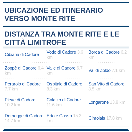
UBICAZIONE ED ITINERARIO
VERSO MONTE RITE
Leaflet
|
Map data ©
OpenStreetMap
contributors
+
DISTANZA TRA MONTE RITE E LE
−
CITTÀ LIMITROFE
Vodo di Cadore
3.6
Borca di Cadore
6.2
Cibiana di Cadore
km
km
Zoppè di Cadore
6.4
Valle di Cadore
6.7
Val di Zoldo
7.1 km
km
km
Perarolo di Cadore
Ospitale di Cadore
San Vito di Cadore
7.7 km
8.3 km
8.9 km
Pieve di Cadore
Calalzo di Cadore
Longarone
13.8 km
10.2 km
11.6 km
Domegge di Cadore
Erto e Casso
15.3
Cimolais
17.8 km
14.7 km
km