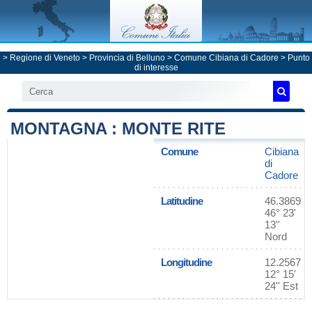
>
Regione di Veneto
>
Provincia di Belluno
>
Comune Cibiana di Cadore
> Punto
di interesse
MONTAGNA : MONTE RITE
Comune
Cibiana
di
Cadore
Latitudine
46.3869
46° 23'
13''
Nord
Longitudine
12.2567
12° 15'
24'' Est