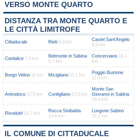
VERSO MONTE QUARTO
Leaflet
|
Map data ©
OpenStreetMap
contributors
+
DISTANZA TRA MONTE QUARTO E
−
LE CITTÀ LIMITROFE
Castel Sant'Angelo
Cittaducale
Rieti
6.3 km
6.9 km
Belmonte in Sabina
Concerviano
10.1
Cantalice
7.9 km
9.7 km
km
Poggio Bustone
Borgo Velino
11 km
Micigliano
11.1 km
11.9 km
Monte San
Antrodoco
12.5 km
Contigliano
13.8 km
Giovanni in Sabina
14.4 km
Rocca Sinibalda
Longone Sabino
Rivodutri
14.7 km
14.8 km
15.1 km
IL COMUNE DI CITTADUCALE