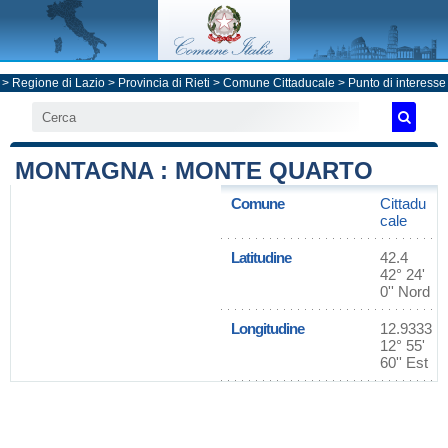
>
Regione di Lazio
>
Provincia di Rieti
>
Comune Cittaducale
> Punto di interesse
MONTAGNA : MONTE QUARTO
Comune
Cittadu
cale
Latitudine
42.4
42° 24'
0'' Nord
Longitudine
12.9333
12° 55'
60'' Est