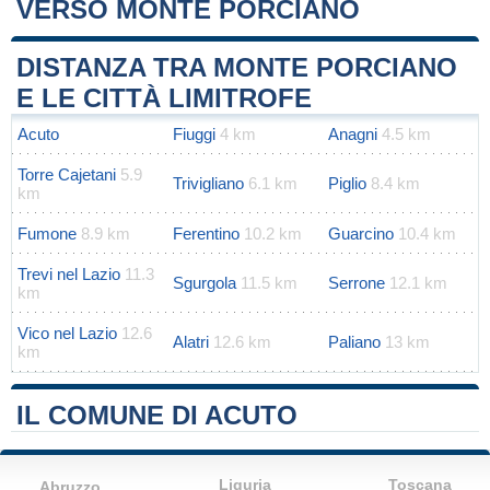
VERSO MONTE PORCIANO
Leaflet
|
Map data ©
OpenStreetMap
contributors
+
DISTANZA TRA MONTE PORCIANO
−
E LE CITTÀ LIMITROFE
Acuto
Fiuggi
4 km
Anagni
4.5 km
Torre Cajetani
5.9
Trivigliano
6.1 km
Piglio
8.4 km
km
Fumone
8.9 km
Ferentino
10.2 km
Guarcino
10.4 km
Trevi nel Lazio
11.3
Sgurgola
11.5 km
Serrone
12.1 km
km
Vico nel Lazio
12.6
Alatri
12.6 km
Paliano
13 km
km
IL COMUNE DI ACUTO
Liguria
Toscana
Abruzzo