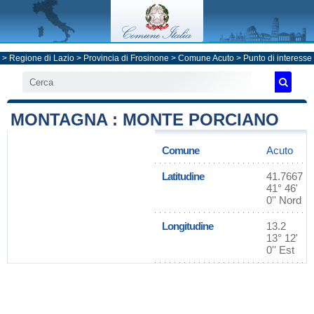
>
Regione di Lazio
>
Provincia di Frosinone
>
Comune Acuto
> Punto di interesse
MONTAGNA : MONTE PORCIANO
Comune
Acuto
Latitudine
41.7667
41° 46'
0'' Nord
Longitudine
13.2
13° 12'
0'' Est