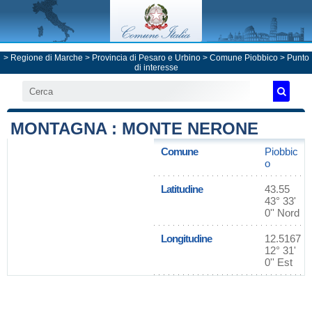
>
Regione di Marche
>
Provincia di Pesaro e Urbino
>
Comune Piobbico
> Punto
di interesse
MONTAGNA : MONTE NERONE
Comune
Piobbic
o
Latitudine
43.55
43° 33'
0'' Nord
Longitudine
12.5167
12° 31'
0'' Est