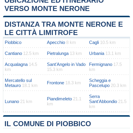
UBICAZIONE ED ITINERARIO
VERSO MONTE NERONE
Leaflet
|
Map data ©
OpenStreetMap
contributors
+
DISTANZA TRA MONTE NERONE E
−
LE CITTÀ LIMITROFE
Piobbico
Apecchio
8 km
Cagli
10.5 km
Cantiano
12.5 km
Pietralunga
13 km
Urbania
13.1 km
Acqualagna
14.5
Sant'Angelo in Vado
Fermignano
17.5
km
15.3 km
km
Mercatello sul
Scheggia e
Frontone
18.3 km
Metauro
18.1 km
Pascelupo
20.3 km
Serra
Piandimeleto
21.1
Lunano
21 km
Sant'Abbondio
21.5
km
km
IL COMUNE DI PIOBBICO