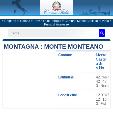
>
Regione di Umbria
>
Provincia di Perugia
>
Comune Monte Castello di Vibio
>
Punto di interesse
MONTAGNA : MONTE MONTEANO
Comune
Monte
Castell
o di
Vibio
Latitudine
42.7667
42° 46'
0'' Nord
Longitudine
12.3167
12° 19'
0'' Est