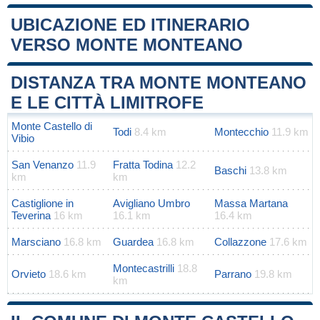
UBICAZIONE ED ITINERARIO
VERSO MONTE MONTEANO
Leaflet
|
Map data ©
OpenStreetMap
contributors
+
DISTANZA TRA MONTE MONTEANO
−
E LE CITTÀ LIMITROFE
Monte Castello di
Todi
8.4 km
Montecchio
11.9 km
Vibio
San Venanzo
11.9
Fratta Todina
12.2
Baschi
13.8 km
km
km
Castiglione in
Avigliano Umbro
Massa Martana
Teverina
16 km
16.1 km
16.4 km
Marsciano
16.8 km
Guardea
16.8 km
Collazzone
17.6 km
Montecastrilli
18.8
Orvieto
18.6 km
Parrano
19.8 km
km