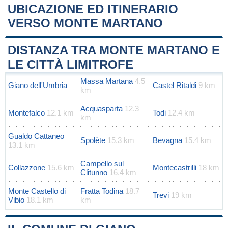
UBICAZIONE ED ITINERARIO
VERSO MONTE MARTANO
Leaflet
|
Map data ©
OpenStreetMap
contributors
+
DISTANZA TRA MONTE MARTANO E
−
LE CITTÀ LIMITROFE
Massa Martana
4.5
Giano dell'Umbria
Castel Ritaldi
9 km
km
Acquasparta
12.3
Montefalco
12.1 km
Todi
12.4 km
km
Gualdo Cattaneo
Spolète
15.3 km
Bevagna
15.4 km
13.1 km
Campello sul
Collazzone
15.6 km
Montecastrilli
18 km
Clitunno
16.4 km
Monte Castello di
Fratta Todina
18.7
Trevi
19 km
Vibio
18.1 km
km