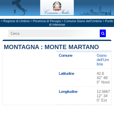
>
Regione di Umbria
>
Provincia di Perugia
>
Comune Giano dell'Umbria
> Punto
di interesse
MONTAGNA : MONTE MARTANO
Comune
Giano
dell'Um
bria
Latitudine
42.8
42° 48'
0'' Nord
Longitudine
12.5667
12° 34'
0'' Est