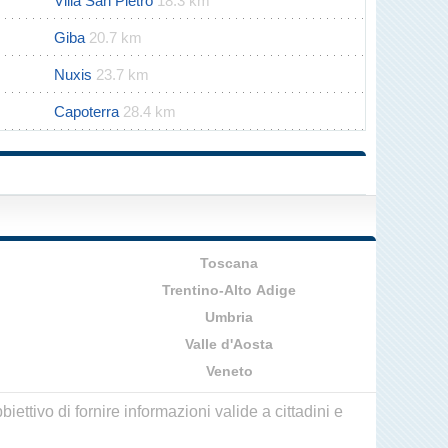
Villa San Pietro
18.3 km
Giba
20.7 km
Nuxis
23.7 km
Capoterra
28.4 km
Toscana
Trentino-Alto Adige
Umbria
Valle d'Aosta
Veneto
ettivo di fornire informazioni valide a cittadini e