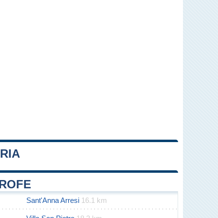
RIA
Leaflet
|
Map data ©
OpenStreetMap
contributors
TROFE
Sant'Anna Arresi
16.1 km