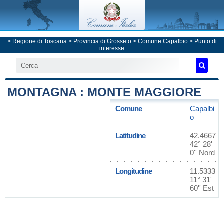
>
Regione di Toscana
>
Provincia di Grosseto
>
Comune Capalbio
> Punto di
interesse
MONTAGNA : MONTE MAGGIORE
Comune
Capalbi
o
Latitudine
42.4667
42° 28'
0'' Nord
Longitudine
11.5333
11° 31'
60'' Est