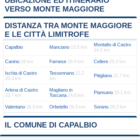
UBICAZIONE ED ITINERARIO
VERSO MONTE MAGGIORE
Leaflet
|
Map data ©
OpenStreetMap
contributors
+
DISTANZA TRA MONTE MAGGIORE
−
E LE CITTÀ LIMITROFE
Montalto di Castro
Capalbio
Manciano
13.5 km
14.2 km
Canino
18 km
Farnese
18.4 km
Cellere
20.3 km
Ischia di Castro
Tessennano
21.2
Pitigliano
21.7 km
20.3 km
km
Arlena di Castro
Magliano in
Piansano
25.1 km
23.7 km
Toscana
24.6 km
Valentano
26.5 km
Orbetello
26.5 km
Sorano
28.2 km
IL COMUNE DI CAPALBIO