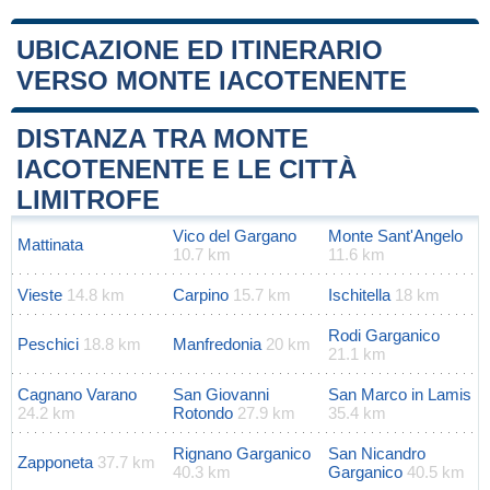
UBICAZIONE ED ITINERARIO
VERSO MONTE IACOTENENTE
Leaflet
|
Map data ©
OpenStreetMap
contributors
+
DISTANZA TRA MONTE
−
IACOTENENTE E LE CITTÀ
LIMITROFE
Vico del Gargano
Monte Sant'Angelo
Mattinata
10.7 km
11.6 km
Vieste
14.8 km
Carpino
15.7 km
Ischitella
18 km
Rodi Garganico
Peschici
18.8 km
Manfredonia
20 km
21.1 km
Cagnano Varano
San Giovanni
San Marco in Lamis
24.2 km
Rotondo
27.9 km
35.4 km
Rignano Garganico
San Nicandro
Zapponeta
37.7 km
40.3 km
Garganico
40.5 km