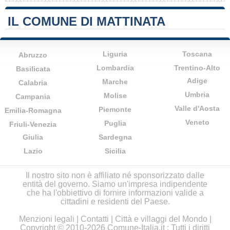
IL COMUNE DI MATTINATA
Liguria
Toscana
Abruzzo
Lombardia
Trentino-Alto
Basilicata
Adige
Marche
Calabria
Umbria
Molise
Campania
Valle d'Aosta
Piemonte
Emilia-Romagna
Veneto
Puglia
Friuli-Venezia
Giulia
Sardegna
Lazio
Sicilia
Il nostro sito non è affiliato né sponsorizzato dalle
entità del governo. Siamo un'impresa indipendente
che ha l'obbiettivo di fornire informazioni valide a
cittadini e residenti del Paese.
Menzioni legali
|
Contatti
|
Città e villaggi del Mondo
|
Copyright © 2010-2026 Comune-Italia.it : Tutti i diritti