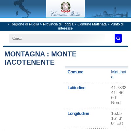
>
Regione di Puglia
>
Provincia di Foggia
>
Comune Mattinata
> Punto di
interesse
MONTAGNA : MONTE
IACOTENENTE
Comune
Mattinat
a
Latitudine
41.7833
41° 46'
60''
Nord
Longitudine
16.05
16° 3'
0'' Est