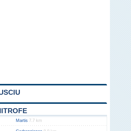
USCIU
Leaflet
|
Map data ©
OpenStreetMap
contributors
MITROFE
Martis
7.7 km