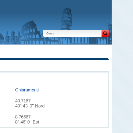
Chiaramonti
40.7167
40° 43' 0'' Nord
8.76667
8° 46' 0'' Est