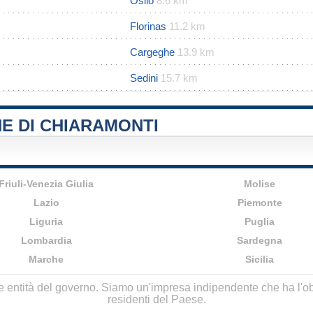
Osilo
8.6 km
Florinas
11.2 km
Cargeghe
13.9 km
Sedini
15.7 km
E DI CHIARAMONTI
Friuli-Venezia Giulia
Molise
Lazio
Piemonte
Liguria
Puglia
Lombardia
Sardegna
Marche
Sicilia
lle entità del governo. Siamo un'impresa indipendente che ha l'obbi
residenti del Paese.