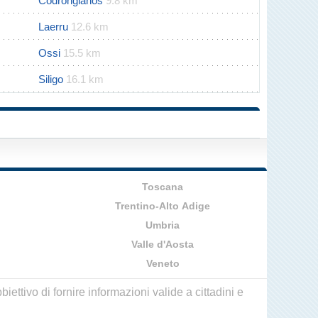
Codrongianos
9.8 km
Laerru
12.6 km
Ossi
15.5 km
Siligo
16.1 km
Toscana
Trentino-Alto Adige
Umbria
Valle d'Aosta
Veneto
ettivo di fornire informazioni valide a cittadini e