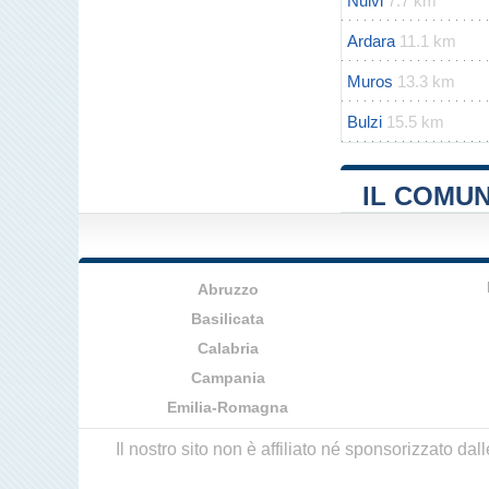
Nulvi
7.7 km
Ardara
11.1 km
Muros
13.3 km
Bulzi
15.5 km
IL COMUN
Abruzzo
Basilicata
Calabria
Campania
Emilia-Romagna
Il nostro sito non è affiliato né sponsorizzato da