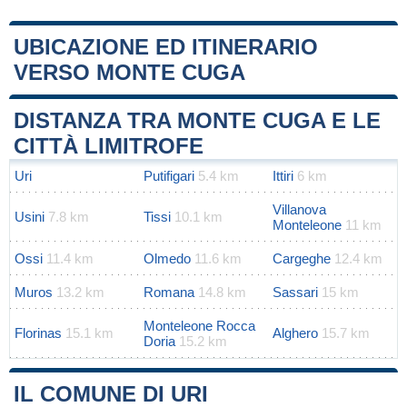
UBICAZIONE ED ITINERARIO
VERSO MONTE CUGA
Leaflet
|
Map data ©
OpenStreetMap
contributors
+
DISTANZA TRA MONTE CUGA E LE
−
CITTÀ LIMITROFE
Uri
Putifigari
5.4 km
Ittiri
6 km
Villanova
Usini
7.8 km
Tissi
10.1 km
Monteleone
11 km
Ossi
11.4 km
Olmedo
11.6 km
Cargeghe
12.4 km
Muros
13.2 km
Romana
14.8 km
Sassari
15 km
Monteleone Rocca
Florinas
15.1 km
Alghero
15.7 km
Doria
15.2 km
IL COMUNE DI URI