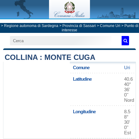
>
Regione autonoma di Sardegna
>
Provincia di Sassari
>
Comune Uri
> Punto di
interesse
COLLINA : MONTE CUGA
Comune
Uri
Latitudine
40.6
40°
36'
0''
Nord
Longitudine
8.5
8°
30'
0''
Est