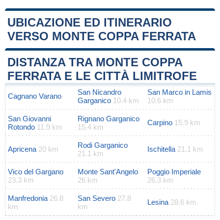
UBICAZIONE ED ITINERARIO
VERSO MONTE COPPA FERRATA
Leaflet
|
Map data ©
OpenStreetMap
contributors
+
DISTANZA TRA MONTE COPPA
−
FERRATA E LE CITTÀ LIMITROFE
San Nicandro
San Marco in Lamis
Cagnano Varano
Garganico
10.4 km
10.6 km
San Giovanni
Rignano Garganico
Carpino
15.9 km
Rotondo
11.9 km
15.4 km
Rodi Garganico
Apricena
20 km
Ischitella
21.1 km
21.1 km
Vico del Gargano
Monte Sant'Angelo
Poggio Imperiale
23.3 km
26 km
26.3 km
Manfredonia
26.8
San Severo
27.8
Lesina
28.6 km
km
km