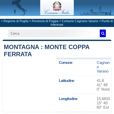
>
Regione di Puglia
>
Provincia di Foggia
>
Comune Cagnano Varano
> Punto di
interesse
MONTAGNA : MONTE COPPA
FERRATA
Comune
Cagnan
o
Varano
Latitudine
41.8
41° 48'
0'' Nord
Longitudine
15.6833
15° 40'
60'' Est