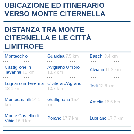
UBICAZIONE ED ITINERARIO
VERSO MONTE CITERNELLA
Leaflet
|
Map data ©
OpenStreetMap
contributors
+
DISTANZA TRA MONTE
−
CITERNELLA E LE CITTÀ
LIMITROFE
Montecchio
Guardea
7.5 km
Baschi
8.4 km
Castiglione in
Avigliano Umbro
Alviano
11.2 km
Teverina
10 km
10.2 km
Lugnano in Teverina
Civitella d'Agliano
Todi
13.8 km
13.1 km
13.7 km
Montecastrilli
14.1
Graffignano
15.4
Amelia
16.6 km
km
km
Monte Castello di
Porano
17.7 km
Lubriano
17.7 km
Vibio
16.9 km