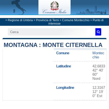
>
Regione di Umbria
>
Provincia di Terni
>
Comune Montecchio
> Punto di
interesse
MONTAGNA : MONTE CITERNELLA
Comune
Montec
chio
Latitudine
42.6833
42° 40'
60''
Nord
Longitudine
12.3167
12° 19'
0'' Est