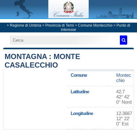
>
Regione di Umbria
>
Provincia di Terni
>
Comune Montecchio
> Punto di
interesse
MONTAGNA : MONTE
CASALECCHIO
Comune
Montec
chio
Latitudine
42.7
42° 42'
0'' Nord
Longitudine
12.3667
12° 22'
0'' Est