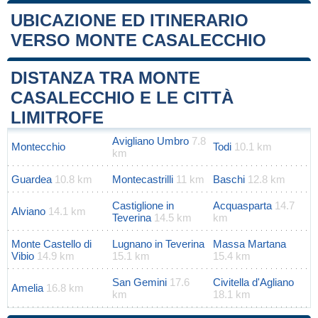
UBICAZIONE ED ITINERARIO
VERSO MONTE CASALECCHIO
Leaflet
|
Map data ©
OpenStreetMap
contributors
+
DISTANZA TRA MONTE
−
CASALECCHIO E LE CITTÀ
LIMITROFE
Avigliano Umbro
7.8
Montecchio
Todi
10.1 km
km
Guardea
10.8 km
Montecastrilli
11 km
Baschi
12.8 km
Castiglione in
Acquasparta
14.7
Alviano
14.1 km
Teverina
14.5 km
km
Monte Castello di
Lugnano in Teverina
Massa Martana
Vibio
14.9 km
15.1 km
15.4 km
San Gemini
17.6
Civitella d'Agliano
Amelia
16.8 km
km
18.1 km