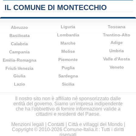
IL COMUNE DI MONTECCHIO
Liguria
Toscana
Abruzzo
Lombardia
Trentino-Alto
Basilicata
Adige
Marche
Calabria
Umbria
Molise
Campania
Valle d'Aosta
Piemonte
Emilia-Romagna
Veneto
Puglia
Friuli-Venezia
Giulia
Sardegna
Lazio
Sicilia
Il nostro sito non è affiliato né sponsorizzato dalle
entità del governo. Siamo un'impresa indipendente
che ha l'obbiettivo di fornire informazioni valide a
cittadini e residenti del Paese.
Menzioni legali
|
Contatti
|
Città e villaggi del Mondo
|
Copyright © 2010-2026 Comune-Italia.it : Tutti i diritti
riservati