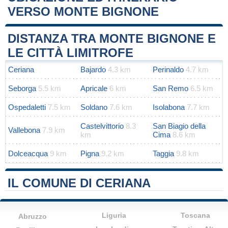
VERSO MONTE BIGNONE
Leaflet
|
Map data ©
OpenStreetMap
contributors
+
DISTANZA TRA MONTE BIGNONE E
−
LE CITTÀ LIMITROFE
Ceriana
Bajardo
4.3 km
Perinaldo
4.7 km
Seborga
5.5 km
Apricale
6 km
San Remo
6.5 km
Ospedaletti
7.5 km
Soldano
7.6 km
Isolabona
7.7 km
Castelvittorio
8.3
San Biagio della
Vallebona
7.9 km
km
Cima
8.6 km
Dolceacqua
9 km
Pigna
9.2 km
Taggia
9.8 km
IL COMUNE DI CERIANA
Liguria
Toscana
Abruzzo