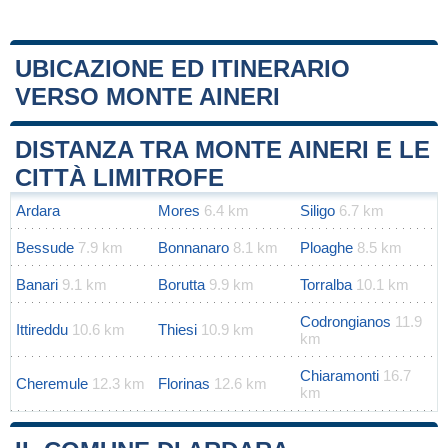
UBICAZIONE ED ITINERARIO
VERSO MONTE AINERI
Leaflet
|
Map data ©
OpenStreetMap
contributors
+
DISTANZA TRA MONTE AINERI E LE
−
CITTÀ LIMITROFE
Ardara
Mores
6.4 km
Siligo
6.7 km
Bessude
7.9 km
Bonnanaro
8.1 km
Ploaghe
8.5 km
Banari
9.1 km
Borutta
9.9 km
Torralba
10.1 km
Codrongianos
11.9
Ittireddu
10.6 km
Thiesi
10.9 km
km
Chiaramonti
16.7
Cheremule
12.3 km
Florinas
12.6 km
km