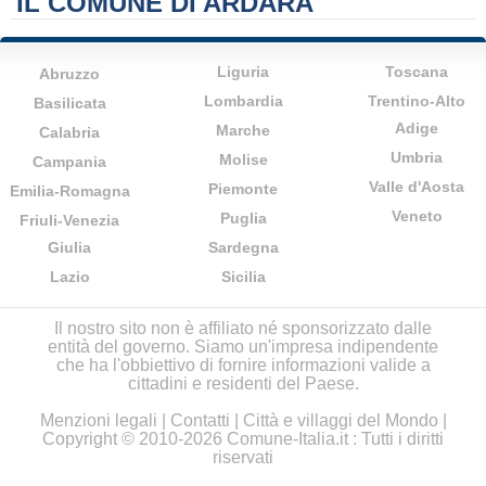
IL COMUNE DI ARDARA
Liguria
Toscana
Abruzzo
Lombardia
Trentino-Alto
Basilicata
Adige
Marche
Calabria
Umbria
Molise
Campania
Valle d'Aosta
Piemonte
Emilia-Romagna
Veneto
Puglia
Friuli-Venezia
Giulia
Sardegna
Lazio
Sicilia
Il nostro sito non è affiliato né sponsorizzato dalle
entità del governo. Siamo un'impresa indipendente
che ha l'obbiettivo di fornire informazioni valide a
cittadini e residenti del Paese.
Menzioni legali
|
Contatti
|
Città e villaggi del Mondo
|
Copyright © 2010-2026 Comune-Italia.it : Tutti i diritti
riservati