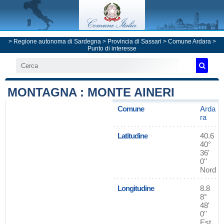
>
Regione autonoma di Sardegna
>
Provincia di Sassari
>
Comune Ardara
>
Punto di interesse
MONTAGNA : MONTE AINERI
Comune
Arda
ra
Latitudine
40.6
40°
36'
0''
Nord
Longitudine
8.8
8°
48'
0''
Est