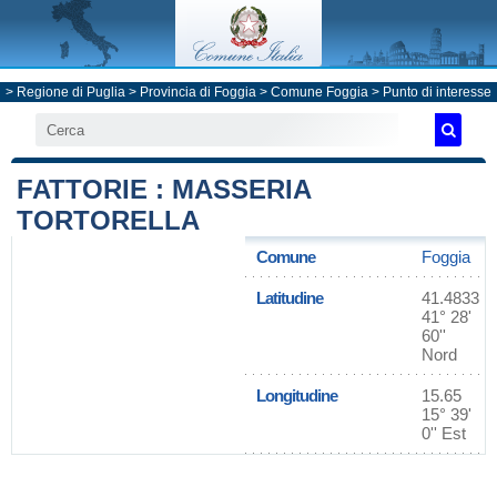
>
Regione di Puglia
>
Provincia di Foggia
>
Comune Foggia
> Punto di interesse
FATTORIE : MASSERIA
TORTORELLA
Comune
Foggia
Latitudine
41.4833
41° 28'
60''
Nord
Longitudine
15.65
15° 39'
0'' Est