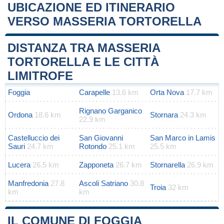
UBICAZIONE ED ITINERARIO
VERSO MASSERIA TORTORELLA
Leaflet
|
Map data ©
OpenStreetMap
contributors
+
DISTANZA TRA MASSERIA
−
TORTORELLA E LE CITTÀ
LIMITROFE
Foggia
Carapelle
13.6 km
Orta Nova
17.7 km
Rignano Garganico
Ordona
18.6 km
Stornara
24.3 km
22.9 km
Castelluccio dei
San Giovanni
San Marco in Lamis
Sauri
24.7 km
Rotondo
25.1 km
25.5 km
Lucera
26.5 km
Zapponeta
26.7 km
Stornarella
26.9 km
Manfredonia
27.8
Ascoli Satriano
30.8
Troia
32 km
km
km
IL COMUNE DI FOGGIA