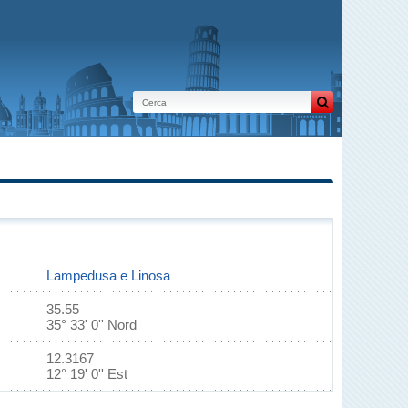
Lampedusa e Linosa
35.55
35° 33' 0'' Nord
12.3167
12° 19' 0'' Est