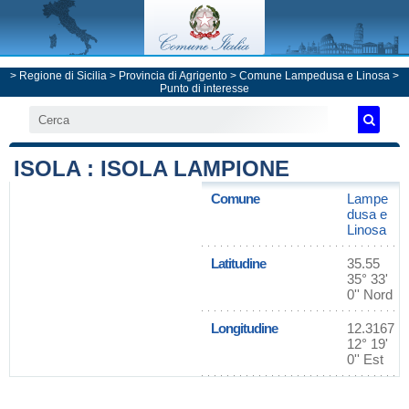
>
Regione di Sicilia
>
Provincia di Agrigento
>
Comune Lampedusa e Linosa
>
Punto di interesse
ISOLA : ISOLA LAMPIONE
Comune
Lampe
dusa e
Linosa
Latitudine
35.55
35° 33'
0'' Nord
Longitudine
12.3167
12° 19'
0'' Est