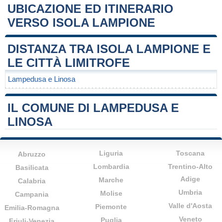
UBICAZIONE ED ITINERARIO
VERSO ISOLA LAMPIONE
Leaflet
|
Map data ©
OpenStreetMap
contributors
+
DISTANZA TRA ISOLA LAMPIONE E
−
LE CITTÀ LIMITROFE
Lampedusa e Linosa
IL COMUNE DI LAMPEDUSA E
LINOSA
Liguria
Toscana
Abruzzo
Lombardia
Trentino-Alto
Basilicata
Adige
Marche
Calabria
Umbria
Molise
Campania
Valle d'Aosta
Piemonte
Emilia-Romagna
Veneto
Puglia
Friuli-Venezia