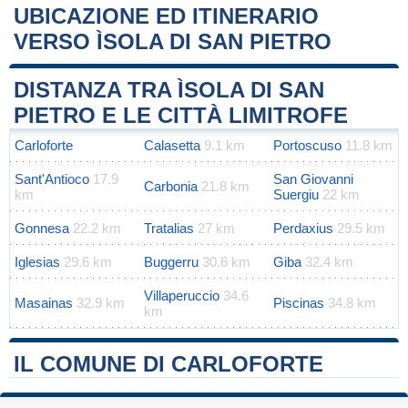
UBICAZIONE ED ITINERARIO
VERSO ÌSOLA DI SAN PIETRO
Leaflet
|
Map data ©
OpenStreetMap
contributors
+
DISTANZA TRA ÌSOLA DI SAN
−
PIETRO E LE CITTÀ LIMITROFE
Carloforte
Calasetta
9.1 km
Portoscuso
11.8 km
Sant'Antioco
17.9
San Giovanni
Carbonia
21.8 km
km
Suergiu
22 km
Gonnesa
22.2 km
Tratalias
27 km
Perdaxius
29.5 km
Iglesias
29.6 km
Buggerru
30.6 km
Giba
32.4 km
Villaperuccio
34.6
Masainas
32.9 km
Piscinas
34.8 km
km
IL COMUNE DI CARLOFORTE