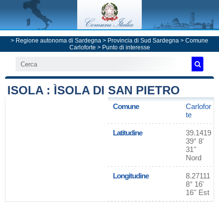
>
Regione autonoma di Sardegna
>
Provincia di Sud Sardegna
>
Comune
Carloforte
> Punto di interesse
ISOLA : ÌSOLA DI SAN PIETRO
Comune
Carlofor
te
Latitudine
39.1419
39° 8'
31''
Nord
Longitudine
8.27111
8° 16'
16'' Est