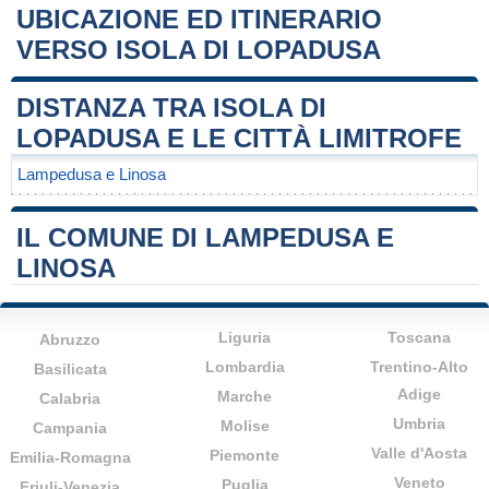
UBICAZIONE ED ITINERARIO
VERSO ISOLA DI LOPADUSA
Leaflet
|
Map data ©
OpenStreetMap
contributors
+
DISTANZA TRA ISOLA DI
−
LOPADUSA E LE CITTÀ LIMITROFE
Lampedusa e Linosa
IL COMUNE DI LAMPEDUSA E
LINOSA
Liguria
Toscana
Abruzzo
Lombardia
Trentino-Alto
Basilicata
Adige
Marche
Calabria
Umbria
Molise
Campania
Valle d'Aosta
Piemonte
Emilia-Romagna
Veneto
Puglia
Friuli-Venezia