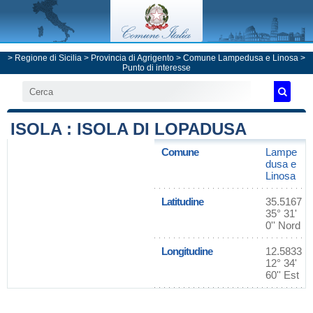
>
Regione di Sicilia
>
Provincia di Agrigento
>
Comune Lampedusa e Linosa
>
Punto di interesse
ISOLA : ISOLA DI LOPADUSA
Comune
Lampe
dusa e
Linosa
Latitudine
35.5167
35° 31'
0'' Nord
Longitudine
12.5833
12° 34'
60'' Est