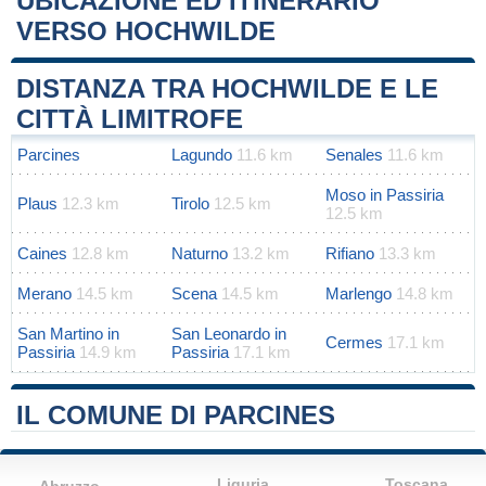
UBICAZIONE ED ITINERARIO
VERSO HOCHWILDE
Leaflet
|
Map data ©
OpenStreetMap
contributors
+
DISTANZA TRA HOCHWILDE E LE
−
CITTÀ LIMITROFE
Parcines
Lagundo
11.6 km
Senales
11.6 km
Moso in Passiria
Plaus
12.3 km
Tirolo
12.5 km
12.5 km
Caines
12.8 km
Naturno
13.2 km
Rifiano
13.3 km
Merano
14.5 km
Scena
14.5 km
Marlengo
14.8 km
San Martino in
San Leonardo in
Cermes
17.1 km
Passiria
14.9 km
Passiria
17.1 km
IL COMUNE DI PARCINES
Liguria
Toscana