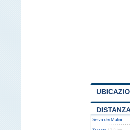
UBICAZI
+
DISTANZA
−
Selva dei Molini