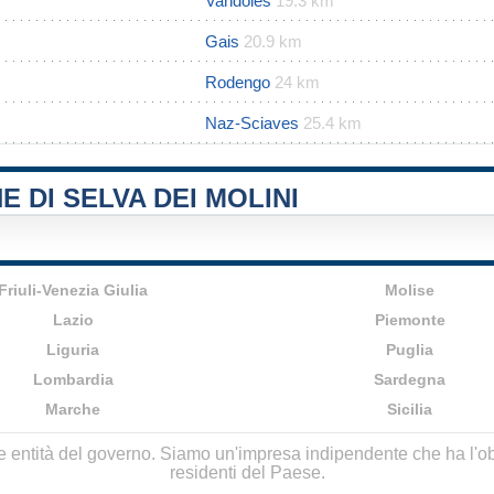
Vandoies
19.3 km
Gais
20.9 km
Rodengo
24 km
Naz-Sciaves
25.4 km
E DI SELVA DEI MOLINI
Friuli-Venezia Giulia
Molise
Lazio
Piemonte
Liguria
Puglia
Lombardia
Sardegna
Marche
Sicilia
lle entità del governo. Siamo un'impresa indipendente che ha l'obbi
residenti del Paese.