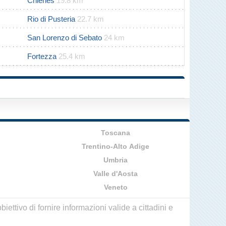
Chienes
19.8 km
Rio di Pusteria
22.7 km
San Lorenzo di Sebato
24 km
Fortezza
25.4 km
Toscana
Trentino-Alto Adige
Umbria
Valle d'Aosta
Veneto
ettivo di fornire informazioni valide a cittadini e