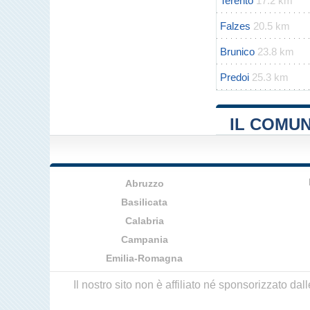
Terento
17.2 km
Falzes
20.5 km
Brunico
23.8 km
Predoi
25.3 km
IL COMUN
Abruzzo
Basilicata
Calabria
Campania
Emilia-Romagna
Il nostro sito non è affiliato né sponsorizzato da