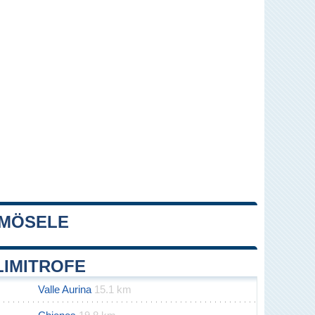
 MÖSELE
Leaflet
|
Map data ©
OpenStreetMap
contributors
LIMITROFE
Valle Aurina
15.1 km