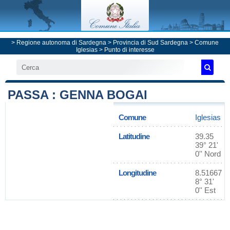
>
Regione autonoma di Sardegna
>
Provincia di Sud Sardegna
>
Comune
Iglesias
> Punto di interesse
PASSA : GENNA BOGAI
Comune
Iglesias
Latitudine
39.35
39° 21'
0'' Nord
Longitudine
8.51667
8° 31'
0'' Est