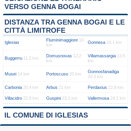
VERSO GENNA BOGAI
Leaflet
|
Map data ©
OpenStreetMap
contributors
+
DISTANZA TRA GENNA BOGAI E LE
−
CITTÀ LIMITROFE
Fluminimaggiore
10
Iglesias
Gonnesa
10.1 km
km
Domusnovas
12.2
Villamassargia
13.5
Buggerru
11.2 km
km
km
Gonnosfanadiga
Musei
14 km
Portoscuso
20 km
20.3 km
Carbonia
20.4 km
Arbus
21 km
Perdaxius
22.6 km
Villacidro
22.8 km
Guspini
23.2 km
Vallermosa
24.1 km
IL COMUNE DI IGLESIAS