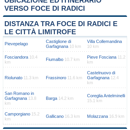
UBICAZIONE ED ITINERARIO
VERSO FOCE DI RADICI
Leaflet
|
Map data ©
OpenStreetMap
contributors
+
DISTANZA TRA FOCE DI RADICI E
−
LE CITTÀ LIMITROFE
Castiglione di
Villa Collemandina
Pievepelago
Garfagnana
10 km
10 km
Fosciandora
10.4
Pieve Fosciana
11.2
Fiumalbo
10.7 km
km
km
Castelnuovo di
Riolunato
11.3 km
Frassinoro
11.6 km
Garfagnana
12.4
km
San Romano in
Coreglia Antelminelli
Garfagnana
13.8
Barga
14.2 km
15.1 km
km
Camporgiano
15.2
Gallicano
16.3 km
Molazzana
16.9 km
km