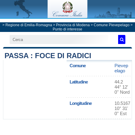
>
Regione di Emilia-Romagna
>
Provincia di Modena
>
Comune Pievepelago
>
Punto di interesse
PASSA : FOCE DI RADICI
Comune
Pievep
elago
Latitudine
44.2
44° 12'
0'' Nord
Longitudine
10.5167
10° 31'
0'' Est