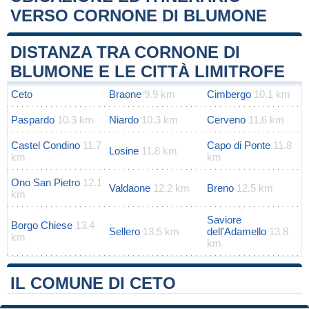
VERSO CORNONE DI BLUMONE
Leaflet
|
Map data ©
OpenStreetMap
contributors
+
DISTANZA TRA CORNONE DI
−
BLUMONE E LE CITTÀ LIMITROFE
Ceto
Braone
9.9 km
Cimbergo
10.1 km
Paspardo
10.3 km
Niardo
10.3 km
Cerveno
11.6 km
Castel Condino
11.7
Capo di Ponte
11.8
Losine
11.8 km
km
km
Ono San Pietro
12.1
Valdaone
12.2 km
Breno
12.5 km
km
Saviore
Borgo Chiese
13.4
Sellero
13.5 km
dell'Adamello
13.8
km
km
IL COMUNE DI CETO