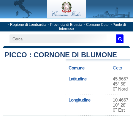
>
Regione di Lombardia
>
Provincia di Brescia
>
Comune Ceto
> Punto di
interesse
PICCO : CORNONE DI BLUMONE
Comune
Ceto
Latitudine
45.9667
45° 58'
0'' Nord
Longitudine
10.4667
10° 28'
0'' Est