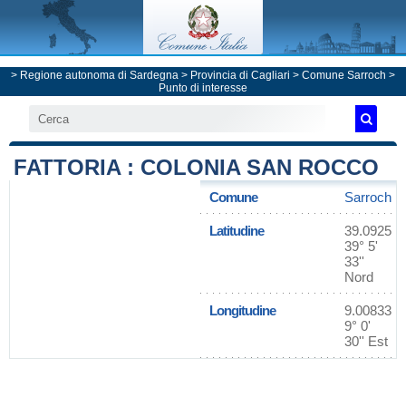
>
Regione autonoma di Sardegna
>
Provincia di Cagliari
>
Comune Sarroch
>
Punto di interesse
FATTORIA : COLONIA SAN ROCCO
Comune
Sarroch
Latitudine
39.0925
39° 5'
33''
Nord
Longitudine
9.00833
9° 0'
30'' Est