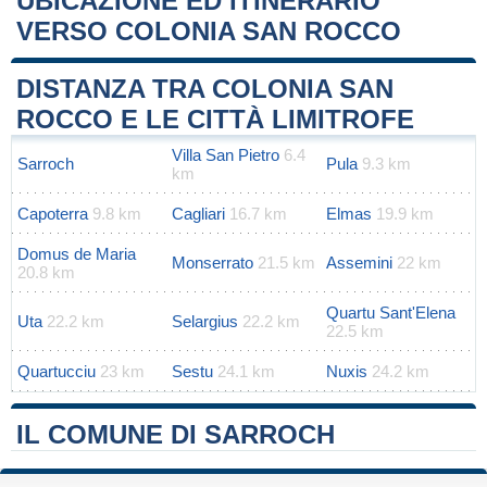
UBICAZIONE ED ITINERARIO
VERSO COLONIA SAN ROCCO
Leaflet
|
Map data ©
OpenStreetMap
contributors
+
DISTANZA TRA COLONIA SAN
−
ROCCO E LE CITTÀ LIMITROFE
Villa San Pietro
6.4
Sarroch
Pula
9.3 km
km
Capoterra
9.8 km
Cagliari
16.7 km
Elmas
19.9 km
Domus de Maria
Monserrato
21.5 km
Assemini
22 km
20.8 km
Quartu Sant'Elena
Uta
22.2 km
Selargius
22.2 km
22.5 km
Quartucciu
23 km
Sestu
24.1 km
Nuxis
24.2 km
IL COMUNE DI SARROCH