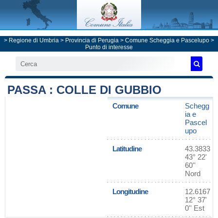
>
Regione di Umbria
>
Provincia di Perugia
>
Comune Scheggia e Pascelupo
>
Punto di interesse
PASSA : COLLE DI GUBBIO
Comune
Schegg
ia e
Pascel
upo
Latitudine
43.3833
43° 22'
60''
Nord
Longitudine
12.6167
12° 37'
0'' Est