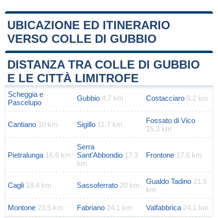
UBICAZIONE ED ITINERARIO
VERSO COLLE DI GUBBIO
Leaflet
|
Map data ©
OpenStreetMap
contributors
+
DISTANZA TRA COLLE DI GUBBIO
−
E LE CITTÀ LIMITROFE
Scheggia e
Gubbio
4.7 km
Costacciaro
8.2 km
Pascelupo
Fossato di Vico
Cantiano
10 km
Sigillo
11.7 km
15.3 km
Serra
Pietralunga
16.6 km
Sant'Abbondio
17.3
Frontone
17.6 km
km
Gualdo Tadino
21.5
Cagli
18.4 km
Sassoferrato
20 km
km
Montone
23.5 km
Fabriano
24.1 km
Valfabbrica
24.1 km