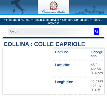
>
Regione di Veneto
>
Provincia di Treviso
>
Comune Conegliano
> Punto di
interesse
COLLINA : COLLE CAPRIOLE
Comune
Conegli
ano
Latitudine
45.9
45° 54'
0'' Nord
Longitudine
12.2667
12° 16'
0'' Est