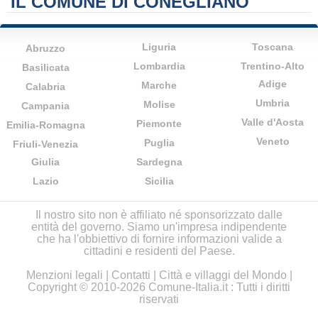
IL COMUNE DI CONEGLIANO
Liguria
Toscana
Abruzzo
Lombardia
Trentino-Alto
Basilicata
Adige
Marche
Calabria
Umbria
Molise
Campania
Valle d'Aosta
Piemonte
Emilia-Romagna
Veneto
Puglia
Friuli-Venezia
Giulia
Sardegna
Lazio
Sicilia
Il nostro sito non è affiliato né sponsorizzato dalle
entità del governo. Siamo un'impresa indipendente
che ha l'obbiettivo di fornire informazioni valide a
cittadini e residenti del Paese.
Menzioni legali
|
Contatti
|
Città e villaggi del Mondo
|
Copyright © 2010-2026 Comune-Italia.it : Tutti i diritti
riservati