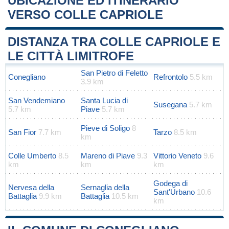
UBICAZIONE ED ITINERARIO
VERSO COLLE CAPRIOLE
Leaflet
|
Map data ©
OpenStreetMap
contributors
+
DISTANZA TRA COLLE CAPRIOLE E
−
LE CITTÀ LIMITROFE
San Pietro di Feletto
Conegliano
Refrontolo
5.5 km
3.9 km
San Vendemiano
Santa Lucia di
Susegana
5.7 km
5.7 km
Piave
5.7 km
Pieve di Soligo
8
San Fior
7.7 km
Tarzo
8.5 km
km
Colle Umberto
8.5
Mareno di Piave
9.3
Vittorio Veneto
9.6
km
km
km
Godega di
Nervesa della
Sernaglia della
Sant'Urbano
10.6
Battaglia
9.9 km
Battaglia
10.5 km
km