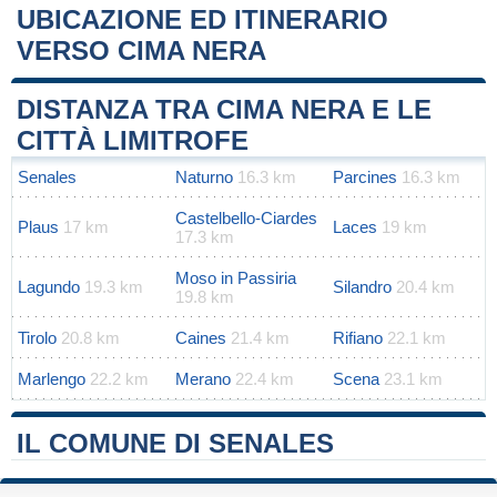
UBICAZIONE ED ITINERARIO
VERSO CIMA NERA
Leaflet
|
Map data ©
OpenStreetMap
contributors
+
DISTANZA TRA CIMA NERA E LE
−
CITTÀ LIMITROFE
Senales
Naturno
16.3 km
Parcines
16.3 km
Castelbello-Ciardes
Plaus
17 km
Laces
19 km
17.3 km
Moso in Passiria
Lagundo
19.3 km
Silandro
20.4 km
19.8 km
Tirolo
20.8 km
Caines
21.4 km
Rifiano
22.1 km
Marlengo
22.2 km
Merano
22.4 km
Scena
23.1 km
IL COMUNE DI SENALES