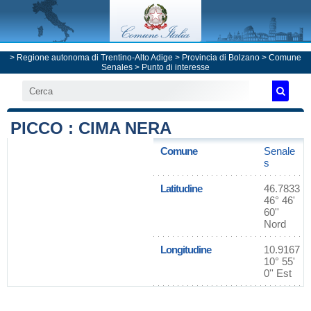
>
Regione autonoma di Trentino-Alto Adige
>
Provincia di Bolzano
>
Comune
Senales
> Punto di interesse
PICCO : CIMA NERA
Comune
Senale
s
Latitudine
46.7833
46° 46'
60''
Nord
Longitudine
10.9167
10° 55'
0'' Est