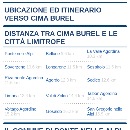
UBICAZIONE ED ITINERARIO
VERSO CIMA BUREL
Leaflet
|
Map data ©
OpenStreetMap
contributors
+
DISTANZA TRA CIMA BUREL E LE
−
CITTÀ LIMITROFE
La Valle Agordina
Ponte nelle Alpi
Bellune
9.6 km
10.3 km
Soverzene
10.6 km
Longarone
11.5 km
Sospirolo
11.6 km
Rivamonte Agordino
Agordo
12.3 km
Sedico
12.6 km
11.6 km
Taibon Agordino
Limana
13.4 km
Val di Zoldo
14.4 km
14.6 km
Voltago Agordino
San Gregorio nelle
Gosaldo
16.2 km
15.2 km
Alpi
16.9 km