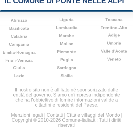
IL COMUNE DI PONTE NELLE ALPI
Liguria
Toscana
Abruzzo
Lombardia
Trentino-Alto
Basilicata
Adige
Marche
Calabria
Umbria
Molise
Campania
Valle d'Aosta
Piemonte
Emilia-Romagna
Veneto
Puglia
Friuli-Venezia
Giulia
Sardegna
Lazio
Sicilia
Il nostro sito non è affiliato né sponsorizzato dalle
entità del governo. Siamo un'impresa indipendente
che ha l'obbiettivo di fornire informazioni valide a
cittadini e residenti del Paese.
Menzioni legali
|
Contatti
|
Città e villaggi del Mondo
|
Copyright © 2010-2026 Comune-Italia.it : Tutti i diritti
riservati