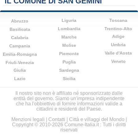
IL COMUNE DI SAN GEMINI
Liguria
Toscana
Abruzzo
Lombardia
Trentino-Alto
Basilicata
Adige
Marche
Calabria
Umbria
Molise
Campania
Valle d'Aosta
Piemonte
Emilia-Romagna
Veneto
Puglia
Friuli-Venezia
Giulia
Sardegna
Lazio
Sicilia
Il nostro sito non è affiliato né sponsorizzato dalle
entità del governo. Siamo un'impresa indipendente
che ha l'obbiettivo di fornire informazioni valide a
cittadini e residenti del Paese.
Menzioni legali
|
Contatti
|
Città e villaggi del Mondo
|
Copyright © 2010-2026 Comune-Italia.it : Tutti i diritti
riservati