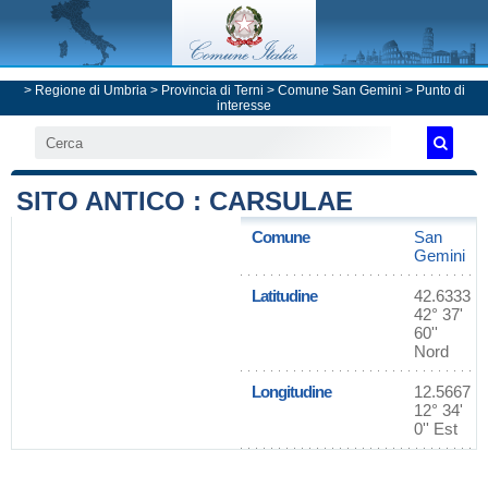
>
Regione di Umbria
>
Provincia di Terni
>
Comune San Gemini
> Punto di
interesse
SITO ANTICO : CARSULAE
Comune
San
Gemini
Latitudine
42.6333
42° 37'
60''
Nord
Longitudine
12.5667
12° 34'
0'' Est