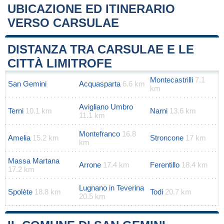
UBICAZIONE ED ITINERARIO
VERSO CARSULAE
Leaflet
|
Map data ©
OpenStreetMap
contributors
+
DISTANZA TRA CARSULAE E LE
−
CITTÀ LIMITROFE
Montecastrilli
7.1
San Gemini
Acquasparta
6.6 km
km
Avigliano Umbro
Terni
10.1 km
Narni
13.6 km
11.1 km
Montefranco
16.8
Amelia
15.2 km
Stroncone
17 km
km
Massa Martana
Arrone
17.4 km
Ferentillo
18.4 km
17.2 km
Lugnano in Teverina
Spolète
18.8 km
Todi
20.7 km
20.5 km