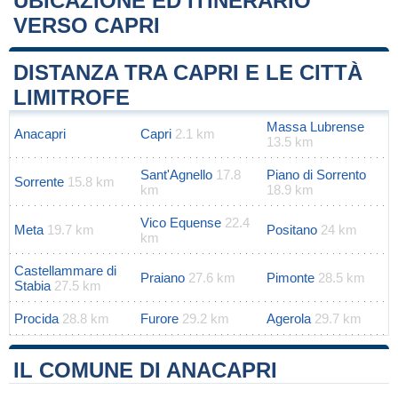
UBICAZIONE ED ITINERARIO
VERSO CAPRI
Leaflet
|
Map data ©
OpenStreetMap
contributors
+
DISTANZA TRA CAPRI E LE CITTÀ
−
LIMITROFE
Massa Lubrense
Anacapri
Capri
2.1 km
13.5 km
Sant'Agnello
17.8
Piano di Sorrento
Sorrente
15.8 km
km
18.9 km
Vico Equense
22.4
Meta
19.7 km
Positano
24 km
km
Castellammare di
Praiano
27.6 km
Pimonte
28.5 km
Stabia
27.5 km
Procida
28.8 km
Furore
29.2 km
Agerola
29.7 km
IL COMUNE DI ANACAPRI