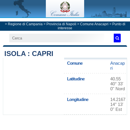
>
Regione di Campania
>
Provincia di Napoli
>
Comune Anacapri
> Punto di
interesse
ISOLA : CAPRI
Comune
Anacap
ri
Latitudine
40.55
40° 33'
0'' Nord
Longitudine
14.2167
14° 13'
0'' Est